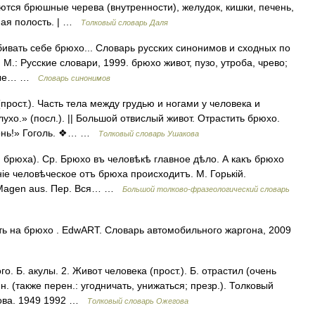
аются брюшные черева (внутренности), желудок, кишки, печень,
шная полость. | …
Толковый словарь Даля
абивать себе брюхо... Словарь русских синонимов и сходных по
М.: Русские словари, 1999. брюхо живот, пузо, утроба, чрево;
ьные… …
Словарь синонимов
рост.). Часть тела между грудью и ногами у человека и
ухо.» (посл.). || Большой отвислый живот. Отрастить брюхо.
тронь!» Гоголь. ❖… …
Толковый словарь Ушакова
 брюха). Ср. Брюхо въ человѣкѣ главное дѣло. А какъ брюхо
ніе человѣческое отъ брюха происходитъ. М. Горькій.
m Magen aus. Пер. Вся… …
Большой толково-фразеологический словарь
ь на брюхо . EdwART. Словарь автомобильного жаргона, 2009
. Б. акулы. 2. Живот человека (прост.). Б. отрастил (очень
н. (также перен.: угодничать, унижаться; презр.). Толковый
дова. 1949 1992 …
Толковый словарь Ожегова