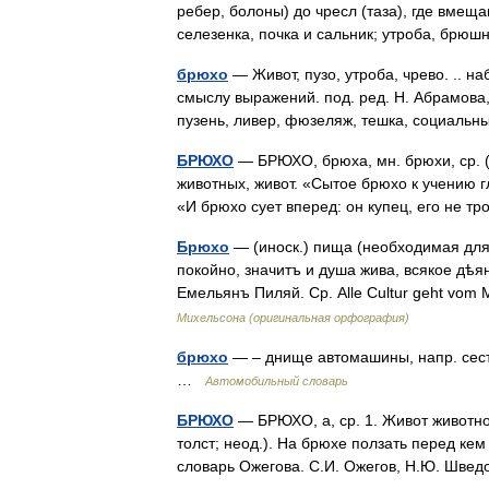
ребер, болоны) до чресл (таза), где вмещ
селезенка, почка и сальник; утроба, брю
брюхо
— Живот, пузо, утроба, чрево. .. н
смыслу выражений. под. ред. Н. Абрамова, 
пузень, ливер, фюзеляж, тешка, социал
БРЮХО
— БРЮХО, брюха, мн. брюхи, ср. (п
животных, живот. «Сытое брюхо к учению гл
«И брюхо сует вперед: он купец, его не 
Брюхо
— (иноск.) пища (необходимая для
покойно, значитъ и душа жива, всякое дѣя
Емельянъ Пиляй. Ср. Alle Cultur geht vo
Михельсона (оригинальная орфография)
брюхо
— – днище автомашины, напр. сест
…
Автомобильный словарь
БРЮХО
— БРЮХО, а, ср. 1. Живот животного
толст; неод.). На брюхе ползать перед кем 
словарь Ожегова. С.И. Ожегов, Н.Ю. Шве