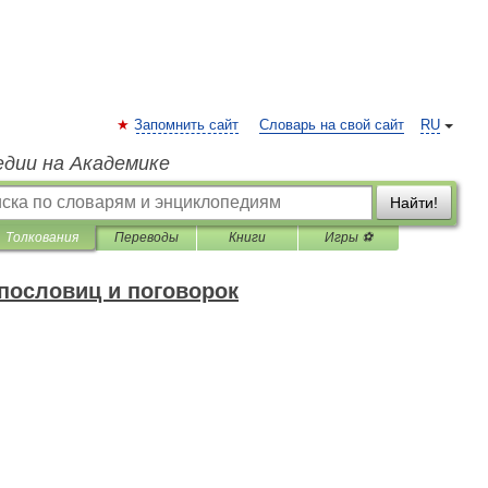
Запомнить сайт
Словарь на свой сайт
RU
едии на Академике
Найти!
Толкования
Переводы
Книги
Игры ⚽
пословиц и поговорок