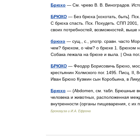
Брюхо
— См. чрево В. В. Виноградов. Ис
БРЮХО
— Без брюха [хохотать, быть]. Пск
С брюха спасть. Пск. Похудеть. СПП 2001,
своих потребностей, возможностей, вы
брюхо
— сущ., с., употр. сравн. часто Мо
чем? брюхом, о чём? о брюхе 1. Брюхом на
Собака лежала на брюхе и выла. | Она п
БРЮХО
— Феодор Борисовичь Брюхо, москов
крестьянин Холмского пог. 1495. Писц. II, 8
Иван Брюхо Кузмин сын Коробьина, в Ли
Брюхо
— (Abdomen, см. табл. Брюшные вн
человека и животных, расположенная меж
внутренности (органы пищеварения, с их 
Брокгауза и И.А. Ефрона