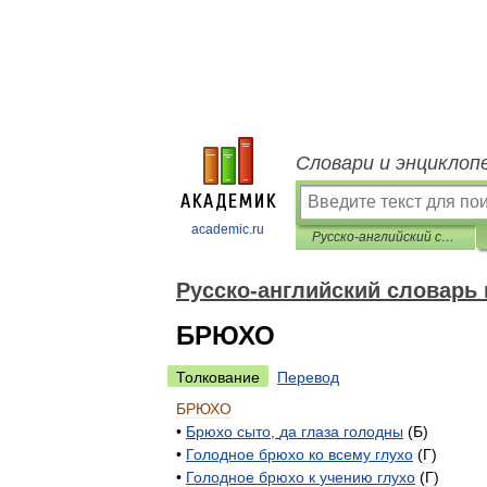
Словари и энциклоп
academic.ru
Русско-английский словарь пословиц и поговорок
Русско-английский словарь 
БРЮХО
Толкование
Перевод
БРЮХО
•
Брюхо
сыто
,
да
глаза
голодны
(
Б
)
•
Голодное
брюхо
ко
всему
глухо
(
Г
)
•
Голодное
брюхо
к
учению
глухо
(
Г
)