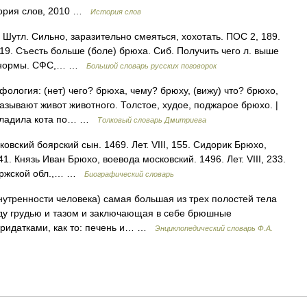
тория слов, 2010 …
История слов
. Шутл. Сильно, заразительно смеяться, хохотать. ПОС 2, 189.
 19. Съесть больше (боле) брюха. Сиб. Получить чего л. выше
ше нормы. СФС,… …
Большой словарь русских поговорок
рфология: (нет) чего? брюха, чему? брюху, (вижу) что? брюхо,
зывают живот животного. Толстое, худое, поджарое брюхо. |
огладила кота по… …
Толковый словарь Дмитриева
ский боярский сын. 1469. Лет. VIII, 155. Сидорик Брюхо,
41. Князь Иван Брюхо, воевода московский. 1496. Лет. VIII, 233.
куржской обл.,… …
Биографический словарь
утренности человека) самая большая из трех полостей тела
ду грудью и тазом и заключающая в себе брюшные
придатками, как то: печень и… …
Энциклопедический словарь Ф.А.