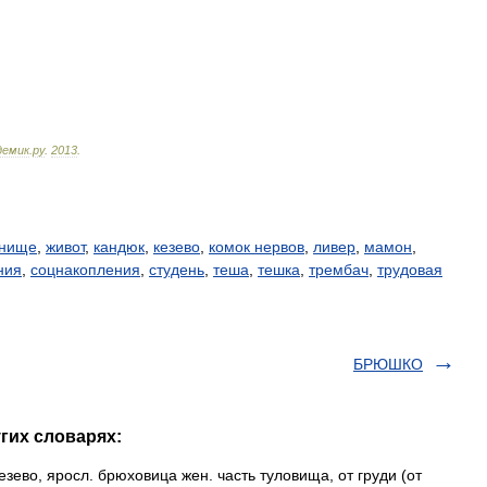
демик
.
ру
.
2013
.
нище
,
живот
,
кандюк
,
кезево
,
комок нервов
,
ливер
,
мамон
,
ния
,
соцнакопления
,
студень
,
теша
,
тешка
,
трембач
,
трудовая
БРЮШКО
гих словарях:
тезево, яросл. брюховица жен. часть туловища, от груди (от