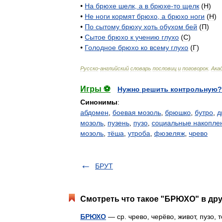
•
На
брюхе
шелк
,
а
в
брюхе
-
то
щелк
(
Н
)
•
Не
ноги
кормят
брюхо
,
а
брюхо
ноги
(
Н
)
•
По
сытому
брюху
хоть
обухом
бей
(
П
)
•
Сытое
брюхо
к
учению
глухо
(
С
)
•
Голодное
брюхо
ко
всему
глухо
(
Г
)
Русско
-
английский
словарь
пословиц
и
поговорок
.
Ака
Игры ⚽
Нужно решить контрольную?
Синонимы
:
абдомен
,
боевая мозоль
,
брюшко
,
бутро
,
д
мозоль
,
пузень
,
пузо
,
социальные накопле
мозоль
,
тёша
,
утроба
,
фюзеляж
,
чрево
БРУТ
Смотреть что такое "БРЮХО" в дру
БРЮХО
— ср. чрево, черёво, живот, пузо, 